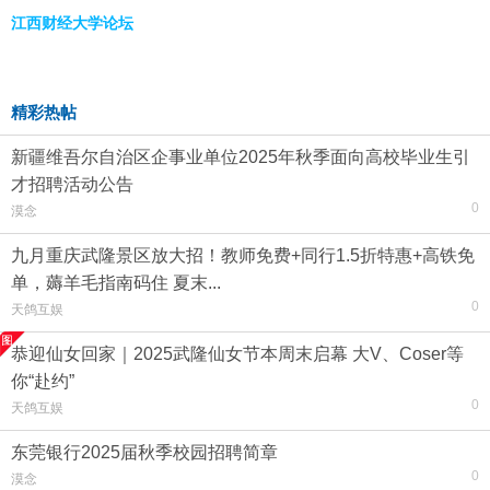
江西财经大学论坛
精彩热帖
新疆维吾尔自治区企事业单位2025年秋季面向高校毕业生引
才招聘活动公告
0
漠念
九月重庆武隆景区放大招！教师免费+同行1.5折特惠+高铁免
单，薅羊毛指南码住 夏末...
0
天鸽互娱
恭迎仙女回家｜2025武隆仙女节本周末启幕 大V、Coser等
你“赴约”
0
天鸽互娱
东莞银行2025届秋季校园招聘简章
0
漠念